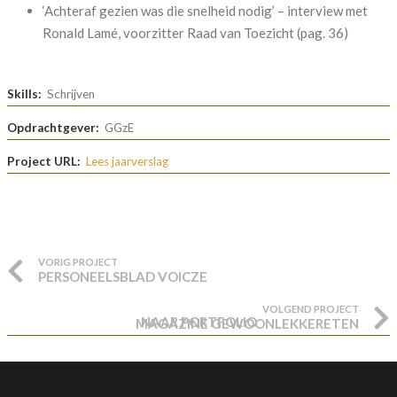
‘Achteraf gezien was die snelheid nodig’ – interview met
Ronald Lamé, voorzitter Raad van Toezicht (pag. 36)
Skills:
Schrijven
Opdrachtgever:
GGzE
Project URL:
Lees jaarverslag
VORIG PROJECT
PERSONEELSBLAD VOICZE
VOLGEND PROJECT
NAAR PORTFOLIO
MAGAZINE GEWOONLEKKERETEN