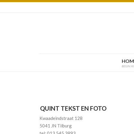
HOM
BEGIN HI
QUINT TEKST EN FOTO
Kwaadeindstraat 128
5041 JN Tilburg
tel: 013 545 3893