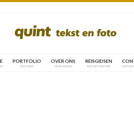
E
PORTFOLIO
OVER ONS
REISGIDSEN
CON
ER
ONS WERK
MAAK KENNIS
REIS MET ONS MEE
LAAT VAN